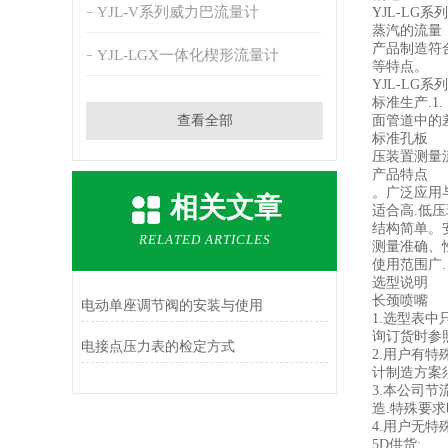
YJL-V系列威力巴流量计
YJL-LG
蒸汽的流量
产品制造符合
YJL-LGX一体化楔形流量计
等特点。
YJL-L
标准生产.1.
查看全部
面管道中的差压
标准孔板
压装置测量
产品特点
。广泛应用
相关文章
适合高.低压
结构简单。
RELATED ARTICLES
测量准确、
使用范围广.
选型说明
长颈喷嘴
电动单座调节阀的安装与使用
1.选型表
询订货时参
电接点压力表的检定方式
2.用户有
计制造方案
3.本公司
造.特殊要
4.用户无
5D供货;