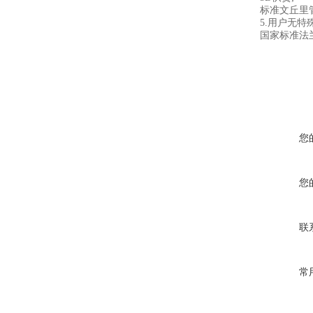
标准文丘里
5.用户无
国家标准法
您
您
联
常