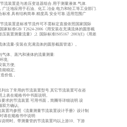
系列节流装置是与差压变送器组合.用于测量液体.气体.
，广泛地应用于石油、化工.冶金.电力和轻工等工业部门.
标准.具有结构简单.精度高.安全可靠.适用范围广
G系列节流装置是标准节流件可不需标定直接依照国家国际
 国家标准GB/ T2624-2006《用安装在充满流体的圆形截
装置测量流量》;2. 国际标准IS05167 :2003(E)《用差
流体流量-安装在充满流体的圆形截面管道》。
与气体、蒸汽和液体的流量测量:
环境;
安装方便;
性能稳定;
 造价低，
中只列出了常用的节流装置型号.其它节流装置可在咨
照上表在规格书中书面说明。
特殊要求的节流装置.可用书面，简團等详细说明.设
须双方确认;
节流装置均参照《流量测量节流装置设计手册》设计制
求时请在规格书中说明:
特殊说明时。带测量管的节流装置均以上游10、下游