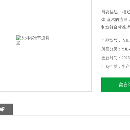
简要描述：概述
体.蒸汽的流量
制造符合标准.具
列节流装置是标
产品型号： YJL
GB/ T262
所属分类：YJL
量》;2. 国际标准I
更新时间：2026-
厂商性质：生产
留言
绍