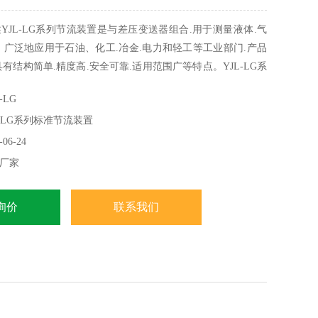
YJL-LG系列节流装置是与差压变送器组合.用于测量液体.气
，广泛地应用于石油、化工.冶金.电力和轻工等工业部门.产品
有结构简单.精度高.安全可靠.适用范围广等特点。YJL-LG系
准节流件可不需标定直接依照国家国际标准生产.1. 国家标准
-LG
4-2006《用安装在充满流体的圆形截面管道中的差压装置测量流
-LG系列标准节流装置
S05167
06-24
厂家
询价
联系我们