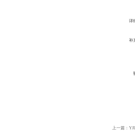
详
补
上一篇：
Y