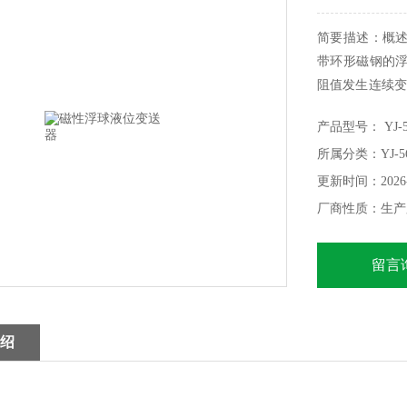
简要描述：概述
带环形磁钢的
阻值发生连续变
统连接,或与本
产品型号： YJ-5
控制。
所属分类：YJ-
更新时间：2026-
厂商性质：生产
留言
绍