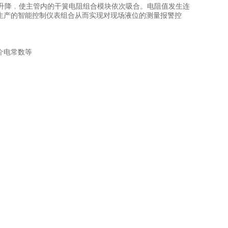
液位升降﹐使主管内的干簧电阻组合模块依次吸合。电阻值发生连
公司生产的智能控制仪表组合从而实现对现场液位的测量报警控
介电常数等