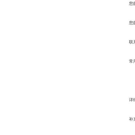
您
您
联
常
详
补