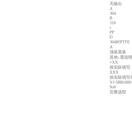
无输出
A
304
B
316
c
PP
D
304衬PTFE
A
顶装底装
其他↓需说
×XX
按实际填写
XXX
按实际填写单
YJ-5BB100
9o0
完整选型