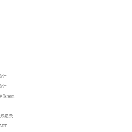
位计
位计
位rmm
+现场显示
HART