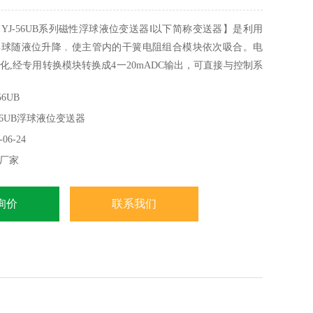
YJ-56UB系列磁性浮球液位变送器Ⅰ以下简称变送器】是利用
浮球随液位升降﹐使主管内的干簧电阻组合模块依次吸合。电
化,经专用转换模块转换成4一20mADC输出，可直接与控制系
公司生产的智能控制仪表组合从而实现对现场液位的测量报警
6UB
56UB浮球液位变送器
06-24
厂家
询价
联系我们