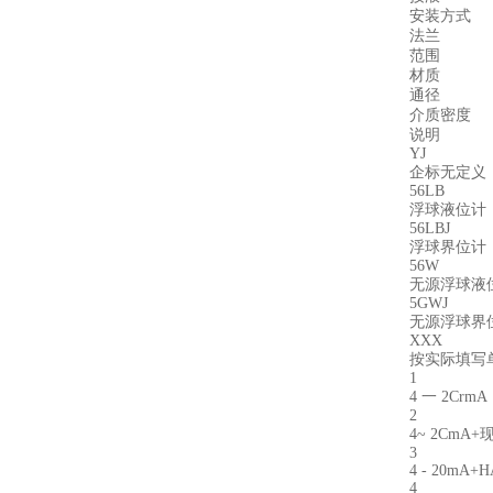
安装方式
法兰
范围
材质
通径
介质密度
说明
YJ
企标无定义
56LB
浮球液位计
56LBJ
浮球界位计
56W
无源浮球液
5GWJ
无源浮球界
XXX
按实际填写单
1
4 一 2CrmA
2
4~ 2CmA
3
4 - 20mA+
4