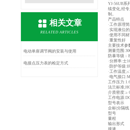
YJ-56
续变化,经
制。
产品特点
相关文章
·工作原理
·实现液位
RELATED ARTICLES
·使用不同
·重复性好
主要技术参
测量范围:30
电动单座调节阀的安装与使用
防暴等级﹔EXD
·分辨率:士1O
电接点压力表的检定方式
·防护等级:IP
·工作温度;≤
·电气接口:M
工作压力:1.6
法兰标准;HG
介质密度:≥ 0.
工作电源:DC1
型号表示
企标|分隔线
型号
量程
输出形式
接液