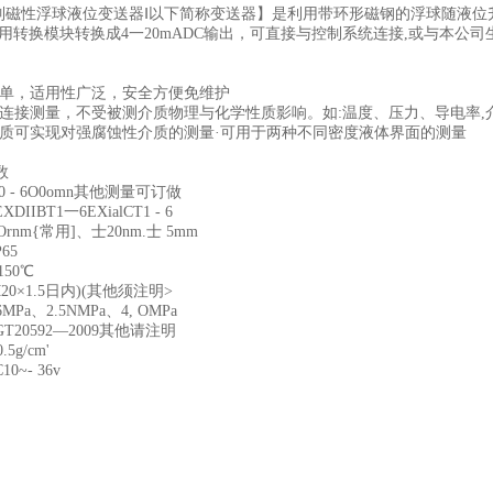
UB系列磁性浮球液位变送器Ⅰ以下简称变送器】是利用带环形磁钢的浮球随
专用转换模块转换成4一20mADC输出，可直接与控制系统连接,或与本
简单，适用性广泛，安全方便免维护
的连接测量，不受被测介质物理与化学性质影响。如:温度、压力、导电率,
材质可实现对强腐蚀性介质的测量·可用于两种不同密度液体界面的测量
数
0 - 6O0omn其他测量可订做
IIBT1一6EXialCT1 - 6
rnm{常用]、士20nm.士 5mm
65
150℃
20×1.5日内)(其他须注明>
MPa、2.5NMPa、4, OMPa
T20592—2009其他请注明
5g/cm'
0~- 36v