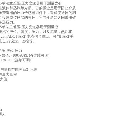
H/T/S单法兰差压/压力变送器用于测量含有
性液体和蒸汽等介质。它的膜盒是用于防止介质
压变送器的压力传感器组件中，造成变送器的测
直接造成传感器的损坏，它与变送器之间采用硅
传递压力。
H/T/S单法兰差压/压力变送器用于测量液
蒸汽的液位。密度，压力，以及流量，然后将
 20mADC HART 电流信号输出。可与HART手
讯.进行设定。监控等。
差压.液位.压力
限值: -100%URL起(连续可调)
00%UFL(连续可调1
码与量程范围关系对照表
程最大量程
大值)
Pa
压力