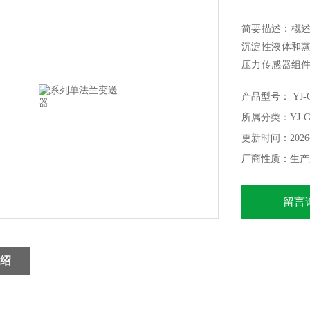
简要描述：概述：
沉淀性液体和
压力传感器组
与变送器之间采
产品型号： YJ-G
L/H/T/S
所属分类：YJ-G
力，以及流量，然后
更新时间：2026-
厂商性质：生产
留言
绍