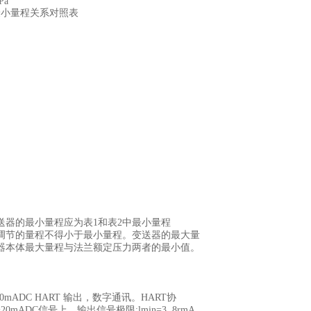
Pa
最小量程关系对照表
送器的最小量程应为表1和表2中最小量程
调节的量程不得小于最小量程。变送器的最大量
器本体最大量程与法兰额定压力两者的最小值。
20mADC HART 输出，数字通讯。HART协
0mADC信号上。输出信号极限:lmin=3. 8rmA,