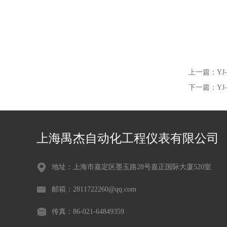
上一篇：
Y
下一篇：
Y
上海禺杰自动化工程仪表有限公司
地址：上海市嘉定区墨玉路28号嘉正国际大厦520室
邮箱：2811722260@qq.com
传真：86-021-64849359