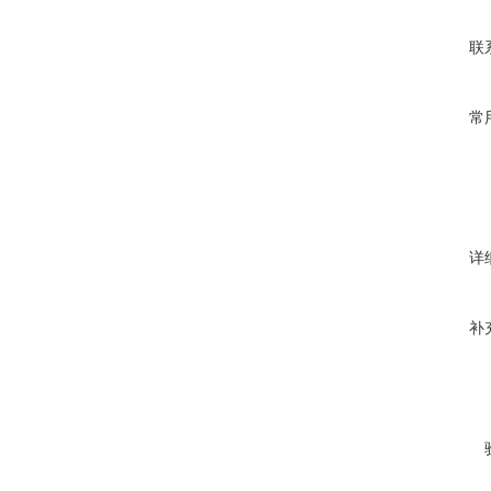
联
常
详
补