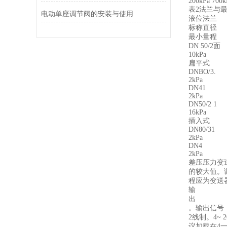
200kPa 700k
表2法兰与
电动单座调节阀的安装与使用
液位法兰
标称直径
最小量程
DN 50/2面
10kPa
扁平式
DNBO/3.
2kPa
DN41
2kPa
DN50/2 1
16kPa
插入式
DN80/31
2kPa
DN4
2kPa
差压压力变
的较大值。
程应为变送
输
出
。输出信号
2线制。4~ 
议加载在4一2