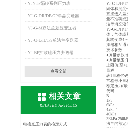
YJYTP隔膜系列压力表
YJ-G-L/
固体和沉淀
直接进入差
YJ-G-DR/DP/GP单晶变送器
量不准确或
油等填充液
YJ-G-M双法兰差压变送器
YJ-G-L/
体，气体或
其转变成4 ~
YJ-G-L/H/T/S单法兰变送器
操器相互通
技术参数
YJ-BP扩散硅压力变送器
●测量参数:
●测量范围:下
上限值:至+1
量程
查看全部
表1量程代
常程最小量
额定压力(最
代码
相关文章
B
1Pa
6kPa
RELATED ARTICLES
4xPa "
40kPa
2EkPa 250k
法兰的额定
电接点压力表的检定方式