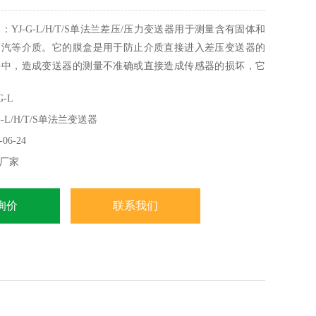
YJ-G-L/H/T/S单法兰差压/压力变送器用于测量含有固体和
蒸汽等介质。它的膜盒是用于防止介质直接进入差压变送器的
件中，造成变送器的测量不准确或直接造成传感器的损坏，它
用硅油等填充液传递压力。油等填充液传递压力。YJ-G-
-L
单法兰差压/压力变送器用于测量液体，气体或蒸汽的液位。密度，压
-L/H/T/S单法兰变送器
将其转变成4 ~ 20mADC HA
06-24
厂家
询价
联系我们