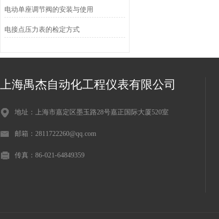
电动单座调节阀的安装与使用
电接点压力表的检定方式
上海禺杰自动化工程仪表有限公司
地址：上海市嘉定区墨玉路28号嘉正国际大厦520室
邮箱：2811722260@qq.com
传真：86-021-64849359